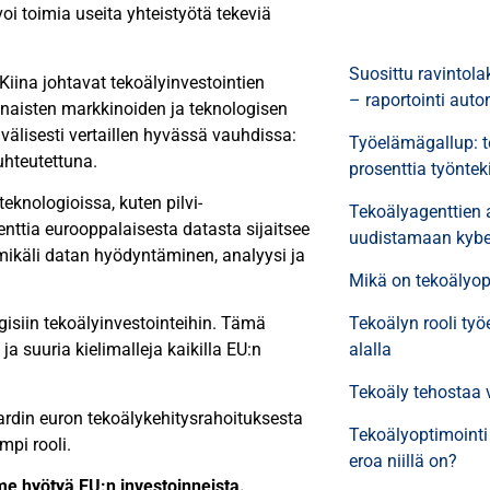
voi toimia useita yhteistyötä tekeviä
Suosittu ravintola
Kiina johtavat tekoälyinvestointien
– raportointi auto
naisten markkinoiden ja teknologisen
älisesti vertaillen hyvässä vauhdissa:
Työelämägallup: te
uhteutettuna.
prosenttia työnteki
eknologioissa, kuten pilvi-
Tekoälyagenttien 
enttia eurooppalaisesta datasta sijaitsee
uudistamaan kybe
 mikäli datan hyödyntäminen, analyysi ja
Mikä on tekoälyop
Tekoälyn rooli ty
gisiin tekoälyinvestointeihin. Tämä
alalla
ja suuria kielimalleja kaikilla EU:n
Tekoäly tehostaa v
rdin euron tekoälykehitysrahoituksesta
Tekoälyoptimointi
mpi rooli.
eroa niillä on?
 hyötyä EU:n investoinneista.