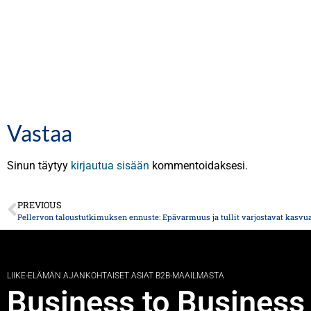
Vastaa
Sinun täytyy
kirjautua sisään
kommentoidaksesi.
PREVIOUS
Pellervon taloustutkimuksen ennuste: Epävarmuus ja tullit varjostavat kasvu
LIIKE-ELÄMÄN AJANKOHTAISET ASIAT B2B-MAAILMASTA
Business to Business