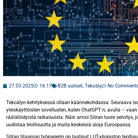
27.03.2025
16:17
B2B uutiset
,
Tekoäly
No Comment
Tekoälyn kehityksessä ollaan käännekohdassa. Seuraava iso
yleiskäyttöisten sovellusten, kuten ChatGPT:n, avulla – vaan
räätälöidyistä ratkaisuista. Näin arvioi Sitran tuore selvitys
uudistaa teollisuutta ja muita keskeisiä aloja Euroopassa.
Sitran tilaaman työpaperin on laatinut LUT-yliopiston teollis