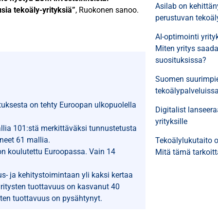
Asilab on kehittän
ia tekoäly-yrityksiä”
, Ruokonen sanoo.
perustuvan tekoäly
AI-optimointi yrit
Miten yritys saa
suosituksissa?
Suomen suurimpie
tekoälypalveluiss
ituksesta on tehty Euroopan ulkopuolella
Digitalist lanseera
yrityksille
llia 101:stä merkittäväksi tunnustetusta
aneet 61 mallia.
Tekoälylukutaito 
 on koulutettu Euroopassa. Vain 14
Mitä tämä tarkoitt
s- ja kehitystoimintaan yli kaksi kertaa
ritysten tuottavuus on kasvanut 40
ten tuottavuus on pysähtynyt.