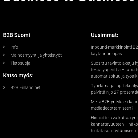
B2B Suomi
Uusimmat:
Info
Inbound-markkinointi B2B
käytännön opas
Mainosmyynti ja yhteistyöt
Tietosuoja
Suosittu ravintolaketju 
tekoälyagenttia – raport
Katso myös:
automatisoituu ja työai
Työelämägallup: tekoäly
B2B Finland.net
päivittäin jo 27 prosentti
Miksi B2B-yrityksen kan
mediatiedottamiseen?
Hinnoittelu vaikuttaa yri
kannattavuuteen – näkö
hintatason löytämiseen