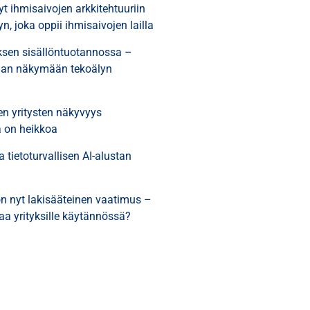
yt ihmisaivojen arkkitehtuuriin
n, joka oppii ihmisaivojen lailla
yksen sisällöntuotannossa –
daan näkymään tekoälyn
n yritysten näkyvyys
a on heikkoa
a tietoturvallisen AI-alustan
on nyt lakisääteinen vaatimus –
aa yrityksille käytännössä?