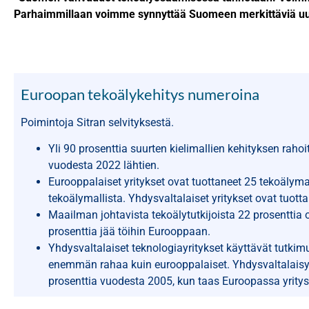
Parhaimmillaan voimme synnyttää Suomeen merkittäviä uus
Euroopan tekoälykehitys numeroina
Poimintoja Sitran selvityksestä.
Yli 90 prosenttia suurten kielimallien kehityksen raho
vuodesta 2022 lähtien.
Eurooppalaiset yritykset ovat tuottaneet 25 tekoälyma
tekoälymallista. Yhdysvaltalaiset yritykset ovat tuott
Maailman johtavista tekoälytutkijoista 22 prosenttia
prosenttia jää töihin Eurooppaan.
Yhdysvaltalaiset teknologiayritykset käyttävät
tutkimu
enemmän rahaa kuin eurooppalaiset. Yhdysvaltalaisy
prosenttia vuodesta 2005, kun taas Euroopassa yritys