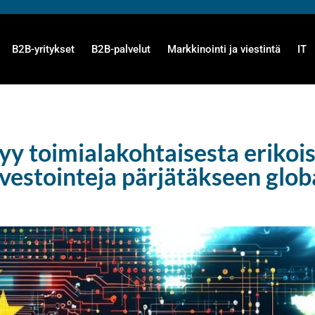
B2B-yritykset
B2B-palvelut
Markkinointi ja viestintä
IT
yy toimialakohtaisesta erikoi
vestointeja pärjätäkseen glob