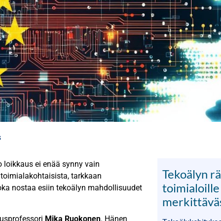
s
 loikkaus ei enää synny vain
Tekoälyn rä
 toimialakohtaisista, tarkkaan
toimialoille
, joka nostaa esiin tekoälyn mahdollisuudet
merkittäväs
uusprofessori
Mika Ruokonen
. Hänen