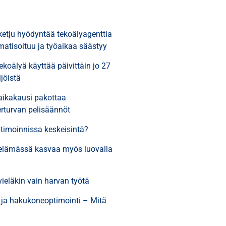
ketju hyödyntää tekoälyagenttia
matisoituu ja työaikaa säästyy
koälyä käyttää päivittäin jo 27
jöistä
aikakausi pakottaa
rturvan pelisäännöt
timoinnissa keskeisintä?
öelämässä kasvaa myös luovalla
ieläkin vain harvan työtä
 ja hakukoneoptimointi – Mitä