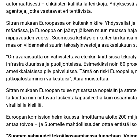
automaattisesti – ehkäisten kalliita laiterikkoja. Yrityksessä 
agentteja, jotka vastaavat eri tehtävistä.
Sitran mukaan Euroopassa on kuitenkin kiire. Yhdysvallat ja 
määrässä, ja Eurooppa on jäänyt jälkeen muun muassa haja
riippuvuuden vuoksi. Suomessa kehitys on kuitenkin kansainv
maa on viidenneksi suurin tekoälyinvestoija asukaslukuun s
“Omavaraisuutta on vahvistettava etenkin kriittisissä tekoälyt
infrastruktuurissa ja puolijohteissa. Esimerkiksi noin 80 pros
amerikkalaisissa pilvipalveluissa. Tämä on riski Euroopalle,
jatkojalostaminen vaikeutuisi”, Aura muistuttaa.
Sitran mukaan Euroopan tulee nyt satsata nopeisiin ja strate
tarkoittaa niin riittävää laskentakapasiteettia kuin osaamista 
virallisilla kielillä.
Euroopan komission helmikuussa ilmoittama aloite 200 milja
antaa toivoa – ja Suomelle mahdollisuuden ottaa entistä iso
”Suomen vahvuudet tekoälyosaamisessa tunnetaan. Voimme