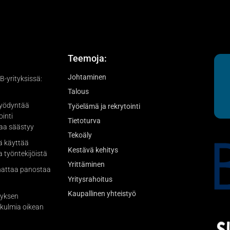
Teemoja:
Johtaminen
-yrityksissä:
Talous
hyödyntää
Työelämä ja rekrytointi
ointi
Tietoturva
kaa säästyy
Tekoäly
ä käyttää
Kestävä kehitys
a työntekijöistä
Yrittäminen
nattaa panostaa
Yritysrahoitus
Kaupallinen yhteistyö
tyksen
kulmia oikean