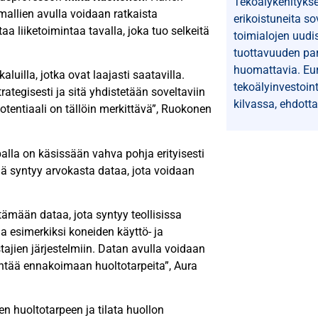
Tekoälykehitykse
mallien avulla voidaan ratkaista
erikoistuneita so
 liiketoimintaa tavalla, joka tuo selkeitä
toimialojen uudi
tuottavuuden par
huomattavia. Eu
aluilla, jotka ovat laajasti saatavilla.
tekoälyinvestoin
ategisesti ja sitä yhdistetään soveltaviin
kilvassa, ehdotta
otentiaali on tällöin merkittävä”, Ruokonen
alla on käsissään vahva pohja erityisesti
llä syntyy arvokasta dataa, jota voidaan
ttämään dataa, jota syntyy teollisissa
lla esimerkiksi koneiden käyttö- ja
stajien järjestelmiin. Datan avulla voidaan
dyntää ennakoimaan huoltotarpeita”, Aura
n huoltotarpeen ja tilata huollon