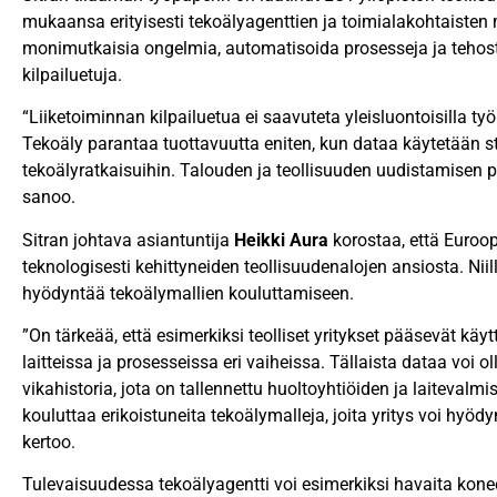
mukaansa erityisesti tekoälyagenttien ja toimialakohtaisten 
monimutkaisia ongelmia, automatisoida prosesseja ja tehostaa
kilpailuetuja.
“Liiketoiminnan kilpailuetua ei saavuteta yleisluontoisilla työk
Tekoäly parantaa tuottavuutta eniten, kun dataa käytetään str
tekoälyratkaisuihin. Talouden ja teollisuuden uudistamisen p
sanoo.
Sitran johtava asiantuntija
Heikki Aura
korostaa, että Euroop
teknologisesti kehittyneiden teollisuudenalojen ansiosta. Nii
hyödyntää tekoälymallien kouluttamiseen.
”On tärkeää, että esimerkiksi teolliset yritykset pääsevät käy
laitteissa ja prosesseissa eri vaiheissa. Tällaista dataa voi o
vikahistoria, jota on tallennettu huoltoyhtiöiden ja laitevalmi
kouluttaa erikoistuneita tekoälymalleja, joita yritys voi hyö
kertoo.
Tulevaisuudessa tekoälyagentti voi esimerkiksi havaita konee