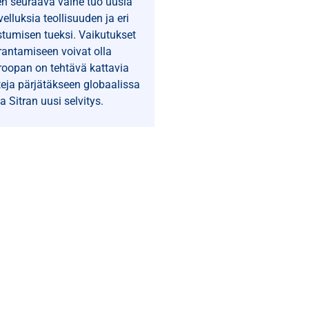
n seuraava vaihe tuo uusia
velluksia teollisuuden ja eri
stumisen tueksi. Vaikutukset
antamiseen voivat olla
roopan on tehtävä kattavia
teja pärjätäkseen globaalissa
a Sitran uusi selvitys.