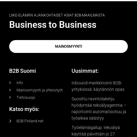
LIIKE-ELÄMÄN AJANKOHTAISET ASIAT B2B-MAAILMASTA
Business to Business
MAINOSMYYNTI
B2B Suomi
Uusimmat:
Info
Inbound-markkinointi B2B-
yrityksissä: käytännön opas
Mainosmyynti ja yhteistyöt
Tietosuoja
Suosittu ravintolaketju
hyödyntää tekoälyagenttia –
Katso myös:
raportointi automatisoituu ja
työaikaa säästyy
B2B Finland.net
Työelämägallup: tekoälyä
käyttää päivittäin jo 27