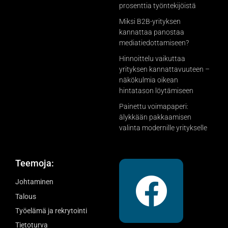
prosenttia työntekijöistä
Miksi B2B-yrityksen
kannattaa panostaa
mediatiedottamiseen?
Hinnoittelu vaikuttaa
yrityksen kannattavuuteen –
näkökulmia oikean
hintatason löytämiseen
Painettu voimapaperi:
älykkään pakkaamisen
valinta modernille yritykselle
Teemoja:
Johtaminen
Talous
Työelämä ja rekrytointi
Tietoturva