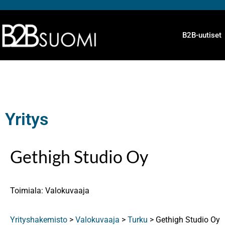
B2B-uutiset
Yritys
Gethigh Studio Oy
Toimiala: Valokuvaaja
Yrityshakemisto
>
Valokuvaaja
>
Turku
>
Gethigh Studio Oy