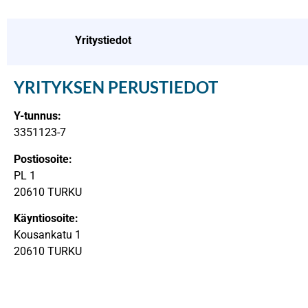
Yritystiedot
YRITYKSEN PERUSTIEDOT
Y-tunnus:
3351123-7
Postiosoite:
PL 1
20610 TURKU
Käyntiosoite:
Kousankatu 1
20610 TURKU