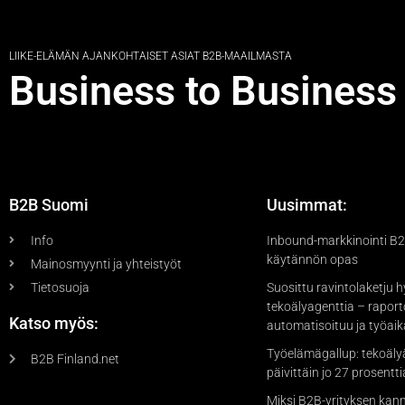
LIIKE-ELÄMÄN AJANKOHTAISET ASIAT B2B-MAAILMASTA
Business to Business
B2B Suomi
Uusimmat:
Info
Inbound-markkinointi B2B
käytännön opas
Mainosmyynti ja yhteistyöt
Tietosuoja
Suosittu ravintolaketju 
tekoälyagenttia – raport
Katso myös:
automatisoituu ja työai
Työelämägallup: tekoäly
B2B Finland.net
päivittäin jo 27 prosentti
Miksi B2B-yrityksen kan