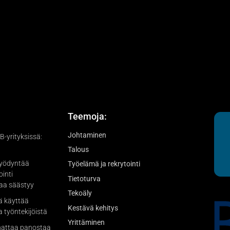
Teemoja:
Johtaminen
-yrityksissä:
Talous
hyödyntää
Työelämä ja rekrytointi
ointi
Tietoturva
kaa säästyy
Tekoäly
ä käyttää
Kestävä kehitys
a työntekijöistä
Yrittäminen
nattaa panostaa