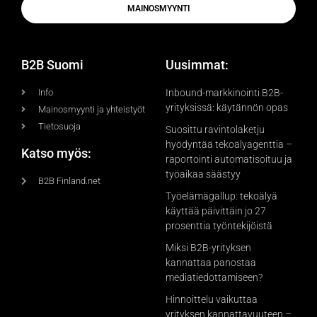
MAINOSMYYNTI
B2B Suomi
Uusimmat:
Info
Inbound-markkinointi B2B-
yrityksissä: käytännön opas
Mainosmyynti ja yhteistyöt
Tietosuoja
Suosittu ravintolaketju
hyödyntää tekoälyagenttia –
Katso myös:
raportointi automatisoituu ja
työaikaa säästyy
B2B Finland.net
Työelämägallup: tekoälyä
käyttää päivittäin jo 27
prosenttia työntekijöistä
Miksi B2B-yrityksen
kannattaa panostaa
mediatiedottamiseen?
Hinnoittelu vaikuttaa
yrityksen kannattavuuteen –