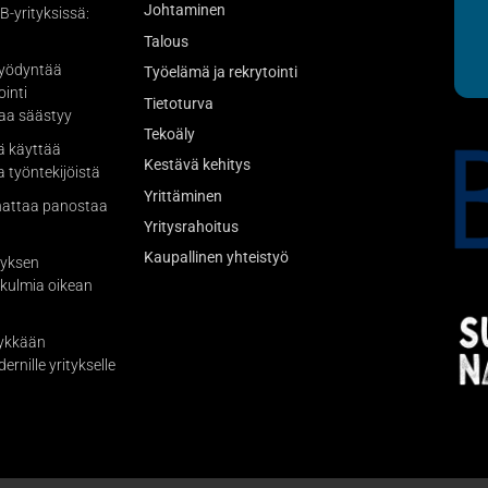
Johtaminen
-yrityksissä:
Talous
hyödyntää
Työelämä ja rekrytointi
ointi
Tietoturva
kaa säästyy
Tekoäly
ä käyttää
Kestävä kehitys
a työntekijöistä
Yrittäminen
nattaa panostaa
Yritysrahoitus
Kaupallinen yhteistyö
tyksen
kulmia oikean
lykkään
rnille yritykselle