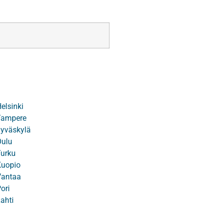
Helsinki
 Tampere
 Jyväskylä
Oulu
Turku
 Kuopio
 Vantaa
ori
Lahti